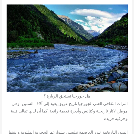
هل جورجيا تستحق الزيارة ؟
التراث الثقافي الغني: لجورجيا تاريخ عريق يعود إلى آلاف السنين، وهي
موطن لآثار تاريخية وكنائس وأديرة قديمة رائعة. كما أن لديها تقاليد فنية
وحرفية فريدة.
المدن التاريخية: تبرز العاصمة تبليسي بشوارعها الحجرية الملتوية وأبنيتها