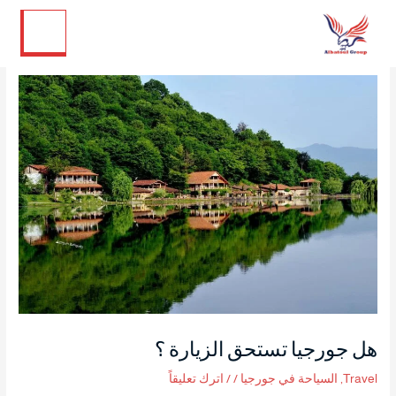
تويتر
لينكد إن
فيسبوك
إنستجرام
خطي
لى
لمحتوى
هل جورجيا تستحق الزيارة ؟
Travel
,
السياحة في جورجيا
/
/
اترك تعليقاً