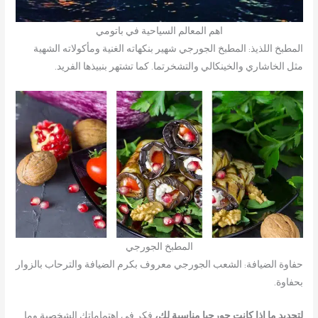
اهم المعالم السياحية في باتومي
المطبخ اللذيذ: المطبخ الجورجي شهير بنكهاته الغنية ومأكولاته الشهية
مثل الخاشاري والخينكالي والتشخرتما. كما تشتهر بنبيذها الفريد.
المطبخ الجورجي
حفاوة الضيافة: الشعب الجورجي معروف بكرم الضيافة والترحاب بالزوار
بحفاوة.
لتحديد ما إذا كانت جورجيا مناسبة لك،
فكر في اهتماماتك الشخصية وما