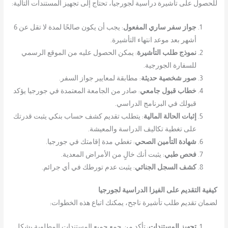
للحصول على تأشيرة دراسية لجورجيا، تحتاج إلى تجهيز المستندات التالية:
جواز سفر ساري المفعول
: يجب أن يكون صالحًا لمدة لا تقل عن 6
أشهر بعد موعد انتهاء التأشيرة.
نموذج طلب التأشيرة
: يمكن الحصول عليه من الموقع الرسمي
للسفارة الجورجية.
صور شخصية حديثة
: مطابقة لمعايير جواز السفر.
خطاب قبول جامعي
: صادر من الجامعة المعتمدة في جورجيا يؤكد
قبولك في البرنامج الدراسي.
إثبات الحالة المالية
: يتطلب تقديم كشف حساب بنكي يثبت قدرتك
على تغطية تكاليف الدراسة والمعيشة.
شهادة التأمين الصحي
: تغطي مدة إقامتك في جورجيا.
فحص طبي
: يثبت أنك خالٍ من الأمراض المعدية.
كشف السجل الجنائي
: يثبت عدم تورطك في أي جرائم.
كيفية التقديم على الفيزا الدراسية لجورجيا
لضمان تقديم طلب تأشيرة ناجح، يمكنك اتباع هذه الخطوات:
تجهيز المستندات
: تأكد من جمع جميع المستندات المطلوبة بشكل