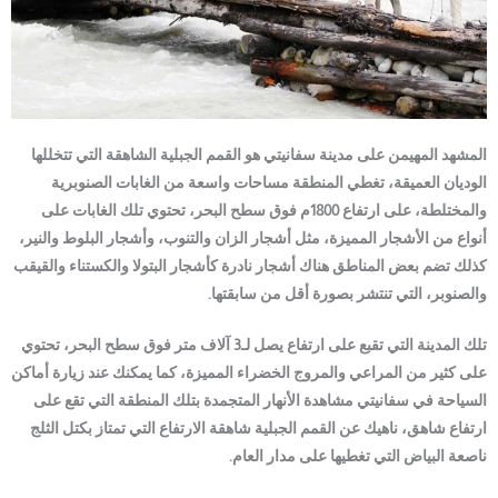
المشهد المهيمن على مدينة سفانيتي هو القمم الجبلية الشاهقة التي تتخللها
الوديان العميقة، تغطي المنطقة مساحات واسعة من الغابات الصنوبرية
والمختلطة، على ارتفاع 1800م فوق سطح البحر، تحتوي تلك الغابات على
أنواع من الأشجار المميزة، مثل أشجار الزان والتنوب، وأشجار البلوط والنير،
كذلك تضم بعض المناطق هناك أشجار نادرة كأشجار البتولا والكستناء والقيقب
والصنوبر، التي تنتشر بصورة أقل من سابقتها.
تلك المدينة التي تقبع على ارتفاع يصل لـ3 آلاف متر فوق سطح البحر، تحتوي
على كثير من المراعي والمروج الخضراء المميزة، كما يمكنك عند زيارة أماكن
السياحة في سفانيتي مشاهدة الأنهار المتجمدة بتلك المنطقة التي تقع على
ارتفاع شاهق، ناهيك عن القمم الجبلية شاهقة الارتفاع التي تمتاز بكتل الثلج
ناصعة البياض التي تغطيها على مدار العام.