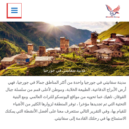
خطي
تويتر
فيسبوك
لينكد
إنستجرام
لى
إن
لمحتوى
مدينة سفانيتي في جورجيا
مدينة سفانيتي في جورجيا واحدة من أكثر المناطق جمالا في جورجيا، فهي
أرض الأبراج الدفاعية، الطبيعة الخلابة، وموطن لأعلى قمم من سلسلة جبال
القوقاز، ناهيك عما تحويه من مواقع اليونسكو للتراث العالمي. ومع البنية
التحتية التي تم تجديدها مؤخرا ، توفر المنطقة لزوارها الكثير من الأشياء
للقيام بها، وفي التقرير التالي ستتعرف معنا على أفضل الأنشطة التي يمكنك
الاستمتاع بها في رحلتك القادمة إلى سفانيتي.