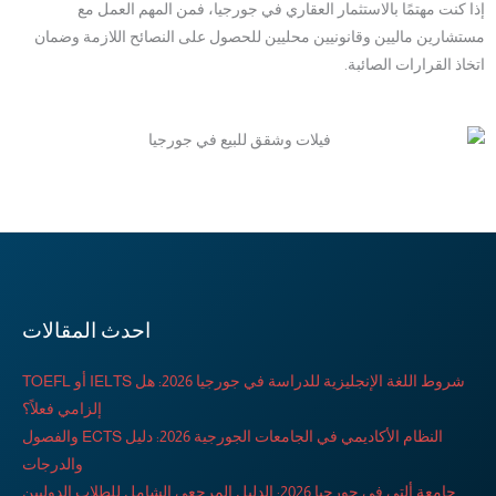
إذا كنت مهتمًا بالاستثمار العقاري في جورجيا، فمن المهم العمل مع
مستشارين ماليين وقانونيين محليين للحصول على النصائح اللازمة وضمان
اتخاذ القرارات الصائبة.
احدث المقالات
شروط اللغة الإنجليزية للدراسة في جورجيا 2026: هل IELTS أو TOEFL
إلزامي فعلاً؟
النظام الأكاديمي في الجامعات الجورجية 2026: دليل ECTS والفصول
والدرجات
جامعة ألتي في جورجيا 2026: الدليل المرجعي الشامل للطلاب الدوليين