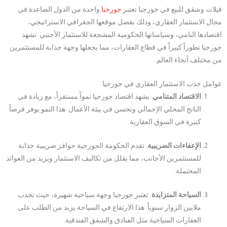
فيلات وشقق للبيع في جورجيا تعتبر
جورجيا
واحدة من الدول الصاعدة في
مجال الاستثمار العقاري، وذلك بفضل موقعها الجغرافي الاستراتيجي،
اقتصادها النامي، وسياساتها الحكومية المشجعة للاستثمار الأجنبي. تشهد
جورجيا تطوراً كبيراً في قطاع العقارات، مما يجعلها وجهة جذابة للمستثمرين
من مختلف أنحاء العالم.
عوامل جذب الاستثمار العقاري في جورجيا
الاقتصاد المتنامي
: يشهد اقتصاد جورجيا نمواً مستقراً، مع زيادة في
الناتج المحلي الإجمالي وتحسن في بيئة الأعمال. هذا النمو يوفر فرصاً
كبيرة في السوق العقارية.
الإعفاءات الضريبية
: تقدم الحكومة الجورجية حوافز ضريبية جذابة
للمستثمرين الأجانب، مما يقلل من تكاليف الاستثمار ويزيد من العوائد
المحتملة.
السياحة المتزايدة
: تعتبر جورجيا وجهة سياحية شهيرة، حيث تجذب
ملايين الزوار سنوياً. هذا الارتفاع في السياحة يزيد من الطلب على
العقارات السياحية مثل الفنادق والشقق الفندقية.