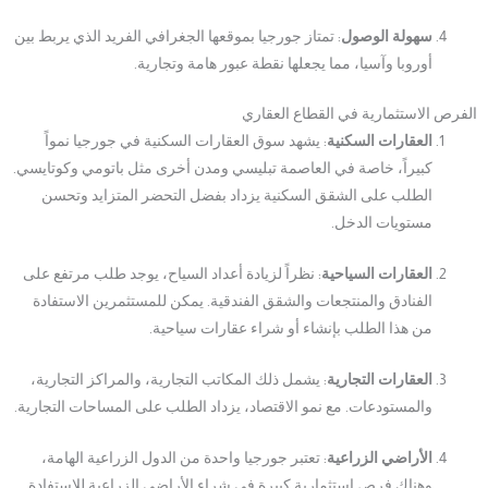
سهولة الوصول
: تمتاز جورجيا بموقعها الجغرافي الفريد الذي يربط بين
أوروبا وآسيا، مما يجعلها نقطة عبور هامة وتجارية.
الفرص الاستثمارية في القطاع العقاري
العقارات السكنية
: يشهد سوق العقارات السكنية في جورجيا نمواً
كبيراً، خاصة في العاصمة تبليسي ومدن أخرى مثل باتومي وكوتايسي.
الطلب على الشقق السكنية يزداد بفضل التحضر المتزايد وتحسن
مستويات الدخل.
العقارات السياحية
: نظراً لزيادة أعداد السياح، يوجد طلب مرتفع على
الفنادق والمنتجعات والشقق الفندقية. يمكن للمستثمرين الاستفادة
من هذا الطلب بإنشاء أو شراء عقارات سياحية.
العقارات التجارية
: يشمل ذلك المكاتب التجارية، والمراكز التجارية،
والمستودعات. مع نمو الاقتصاد، يزداد الطلب على المساحات التجارية.
الأراضي الزراعية
: تعتبر جورجيا واحدة من الدول الزراعية الهامة،
وهناك فرص استثمارية كبيرة في شراء الأراضي الزراعية للاستفادة