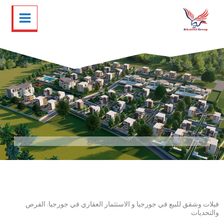
خطي
تويتر
فيسبوك
لينكد
إنستجرام
لى
إن
لمحتوى
فيلات وشقق للبيع
فيلات وشقق للبيع في جورجيا و الاستثمار العقاري في جورجيا: الفرص
والتحديات