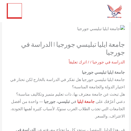
تويتر
لينكد إن
فيسبوك
إنستجرام
خطي
لى
لمحتوى
جامعة ايليا تبليسي جورجيا | الدراسة في
جورجيا
الدراسة في جورجيا
/
/
اترك تعليقاً
جامعة ايليا تبليسي جورجيا
جامعة ايليا تبليسي جورجيا هل تفكر في الدراسة بالخارج لكن تحتار في
اختيار الدولة والجامعة المناسبة؟
هل تبحث عن جامعة معترف بها، ذات تعليم متميز وتكاليف مناسبة؟
دعني أعرّفك على
جامعة ايليا
في
تبليسي، جورجيا
— واحدة من أفضل
الجامعات التي تجذب الطلاب العرب سنويًا، لأسباب كثيرة أهمها الجودة،
الاعتراف، والسعر.
في هذا الدليل المفصل، ستجد كل ما تحتاج معرفته عن
الدراسة في